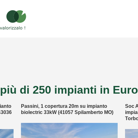
iù di 250 impianti in Europ
ianto
Passini, 1 copertura 20m su impianto
Soc A
43036
biolectric 33kW (41057 Spilamberto MO)
impia
Torbo