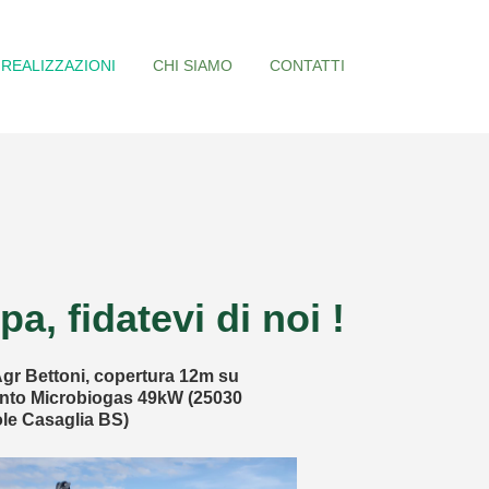
REALIZZAZIONI
CHI SIAMO
CONTATTI
a, fidatevi di noi !
gr Bettoni, copertura 12m su
Fratelli Zamberlan,
nto Microbiogas 49kW (25030
impianto 360kW, (36
le Casaglia BS)
VI)